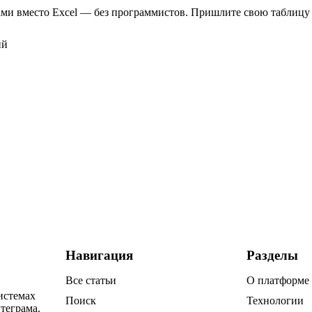
ами вместо Excel — без программистов. Пришлите свою таблицу 
ий
Навигация
Разделы
Все статьи
О платформе
истемах
Поиск
Технологии
теграма.