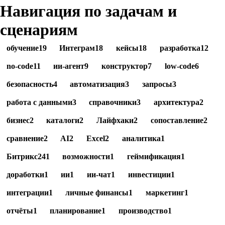
Навигация по задачам и
сценариям
обучение
19
Интеграм
18
кейсы
18
разработка
12
no-code
11
ии-агент
9
конструктор
7
low-code
6
безопасность
4
автоматизация
3
запросы
3
работа с данными
3
справочники
3
архитектура
2
бизнес
2
каталоги
2
Лайфхаки
2
сопоставление
2
сравнение
2
AI
2
Excel
2
аналитика
1
Битрикс24
1
возможности
1
геймификация
1
доработки
1
ии
1
ии-чат
1
инвестиции
1
интеграции
1
личные финансы
1
маркетинг
1
отчёты
1
планирование
1
производство
1